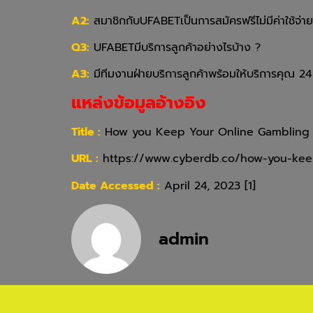
A2:
สมาชิกกับUFABETเป็นการสมัครฟรีไม่มีค่าใช้จ่า
Q3:
UFABETมีบริการลูกค้าอย่างไรบ้าง ?
A3:
มีทีมงานฝ่ายบริการลูกค้าพร้อมให้บริการคุณ 24 
แหล่งข้อมูลอ้างอิง
Title :
How you Keep Your Online Gambling 
URL :
https://www.cyberdb.co/how-you-keep
Date Accessed :
April 24, 2023 [1]
admin