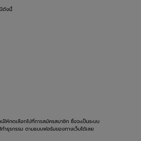
ีดังนี้
์ให้กดเลือกไปที่การสมัครสมาชิก ซึ่งจะเป็นระบบ
รที่ใช้ทำธุรกรรม ตามแบบฟอร์มของทางเว็บได้เลย