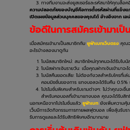
ทางทีมงานจะส่งยูสเซอร์และรหัสมาให้คุณล็อคอิน
ความปลอดภัยของบัญชีคือการตั้งรหัสผ่านที่แข็งแก
เปิดเผยข้อมูลส่วนบุคคลของคุณได้ อ้างอิงจาก เอ
ข้อดีในการสมัครเข้ามาเ
เมื่อสมัครเข้ามาเป็นสมาชิกกับ
ยูฟ่าเบทเว็บตรง
คุณจะ
อะไรบ้างลองมาดูกัน
โบนัสสมาชิกใหม่: สมาชิกใหม่ทุกคนจะได้รับโบนัส
โบนัสฝากเงินรายวัน: เมื่อคุณฝากเงินเข้ามาจะไ
โบนัสคืนยอดเสีย: ไม่ต้องกังวลสำหรับใครที่เล่นเ
คอมมิชชั่นของการ แทงบอลจะได้รับคืน 0.5% แ
โปรโมชั่นพิเศษสำหรับเกมต่างๆ: ไม่ว่าคุณจะช
สำหรับคอบอลที่เข้ามาแทงบอล คุณจะได้รับสิท
นอกเหนือจากโปรโมชั่นแล้ว
ยูฟ่าเบท
ยังเพิ่มความคุ
เว็บมีการจัดกิจกรรมการทายผลฟุตบอล เพื่อลุ้นรับราง
รับการดูแลและได้รับสิทธิพิเศษอีกมากมาย